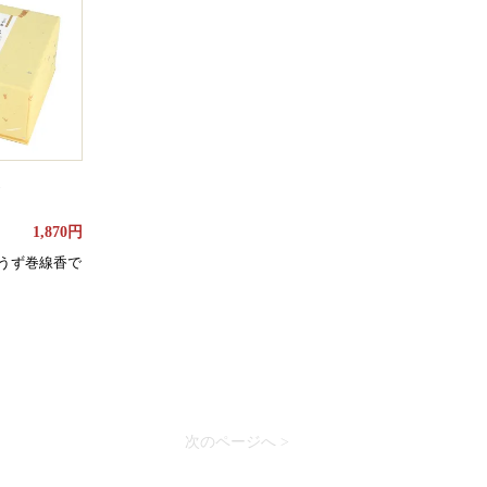
1,870円
うず巻線香で
次のページへ >