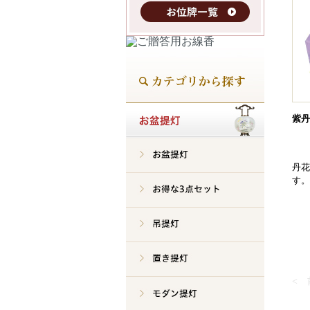
紫丹
丹花
す。
<