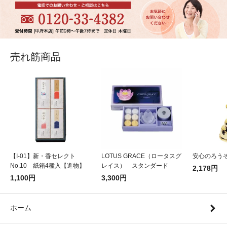
売れ筋商品
【I-01】新・香セレクト
LOTUS GRACE（ロータスグ
安心のろうそ
No.10 紙箱4種入【進物】
レイス） スタンダード
2,178円
1,100円
3,300円
ホーム