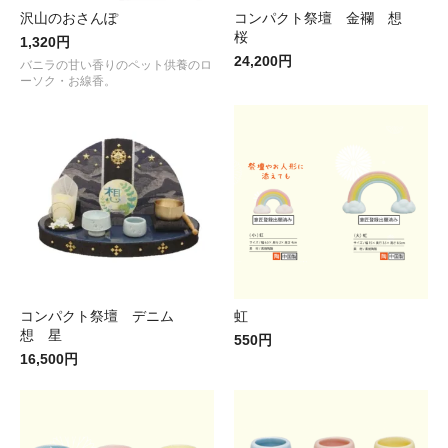
沢山のおさんぽ
コンパクト祭壇 金襴 想
桜
1,320円
24,200円
バニラの甘い香りのペット供養のロ
ーソク・お線香。
コンパクト祭壇 デニム
虹
想 星
550円
16,500円