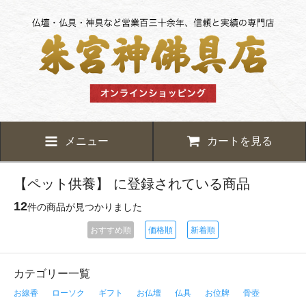
メニュー
カートを見る
【ペット供養】 に登録されている商品
12
件の商品が見つかりました
おすすめ順
価格順
新着順
カテゴリー一覧
お線香
ローソク
ギフト
お仏壇
仏具
お位牌
骨壺