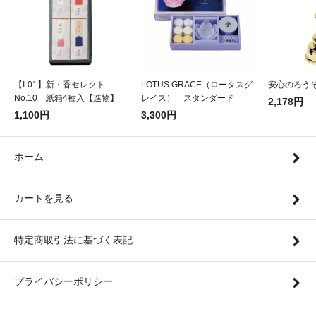
【I-01】新・香セレクト
LOTUS GRACE（ロータスグ
安心のろうそ
No.10 紙箱4種入【進物】
レイス） スタンダード
2,178円
1,100円
3,300円
ホーム
カートを見る
特定商取引法に基づく表記
プライバシーポリシー