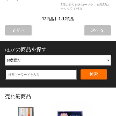
7種の香り付きローソク。肉球型ロ
ーソク立て付き。
12
1
12
商品中
-
商品
前へ
次へ
ほかの商品を探す
検索
売れ筋商品