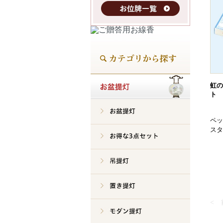
虹の
ト 
ペッ
スタ
<