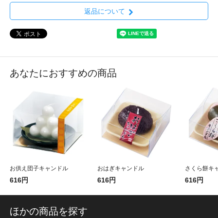
返品について
あなたにおすすめの商品
お供え団子キャンドル
おはぎキャンドル
さくら餅キ
616円
616円
616円
ほかの商品を探す