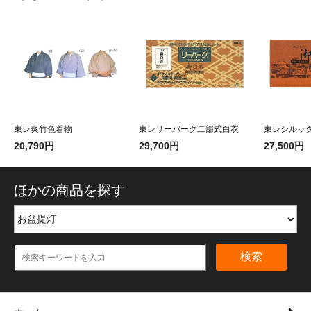
東レ爽竹色着物
東レリーバーグ二部式白衣
東レシルック
20,790円
29,700円
27,500円
ほかの商品を探す
検索