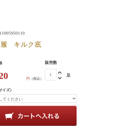
1005950110
雨履 キルク底
販売数
格
20
足
円
（税込）
サイズ）