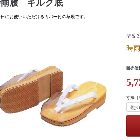
時雨履 キルク底
の日にお使いいただけるカバー付の草履です。
型番 21
時
販売価
5,7
寸法（