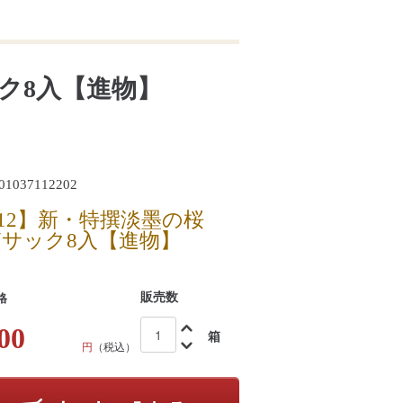
ック8入【進物】
1037112202
-12】新・特撰淡墨の桜
箱サック8入【進物】
販売数
格
00
箱
円
（税込）