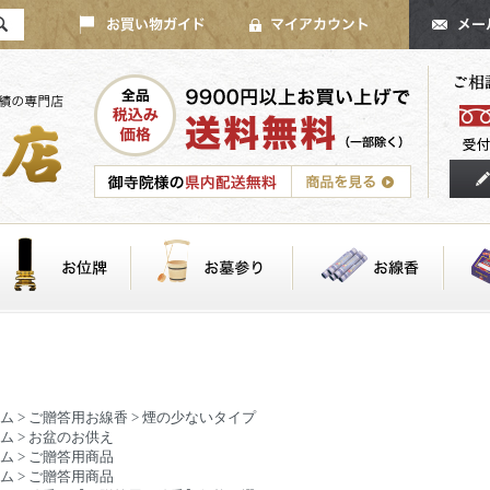
ム
>
ご贈答用お線香
>
煙の少ないタイプ
ム
>
お盆のお供え
ム
>
ご贈答用商品
ム
>
ご贈答用商品