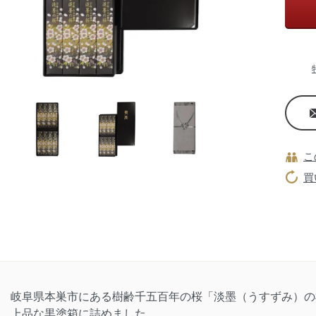
こ
買
岐阜県本巣市にある樹齢千五百年の桜「淡墨（うすずみ）の
上品な黒塗箱に詰めました。