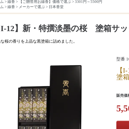
ム
>
線香
>
【ご贈答用お線香】価格で選ぶ
>
3301円～5500円
ム
>
線香
>
メーカーで選ぶ
>
日本香堂
I-12】新・特撰淡墨の桜 塗箱サ
艶な桜の香りを上品な黒塗箱に詰めました。
型番 10
【I
塗
販売価
5,5