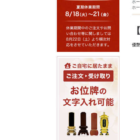
ホー
ホー
【
優