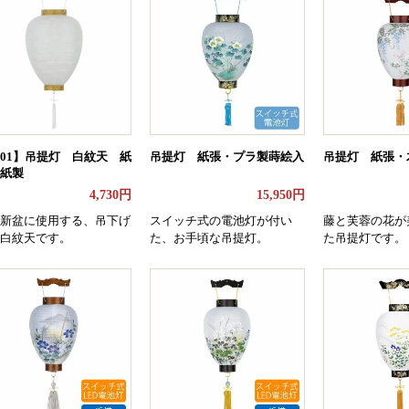
-01】吊提灯 白紋天 紙
吊提灯 紙張・プラ製蒔絵入
吊提灯 紙張・
紙製
4,730円
15,950円
新盆に使用する、吊下げ
スイッチ式の電池灯が付い
藤と芙蓉の花が
白紋天です。
た、お手頃な吊提灯。
た吊提灯です。