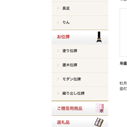
吊提
牡丹
提灯