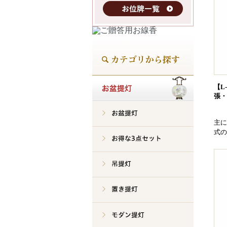
【L
張・
主に
式の