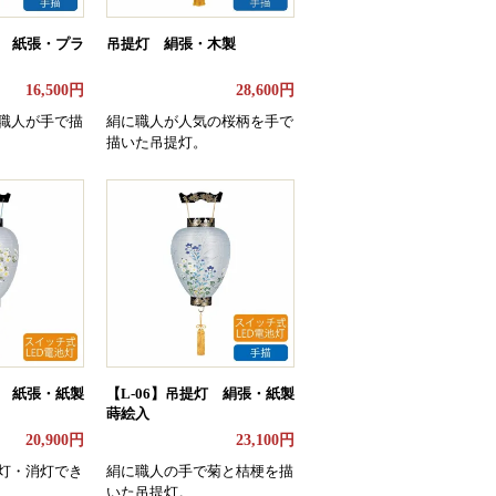
灯 紙張・プラ
吊提灯 絹張・木製
16,500円
28,600円
職人が手で描
絹に職人が人気の桜柄を手で
描いた吊提灯。
灯 紙張・紙製
【L-06】吊提灯 絹張・紙製
蒔絵入
20,900円
23,100円
灯・消灯でき
絹に職人の手で菊と桔梗を描
いた吊提灯。