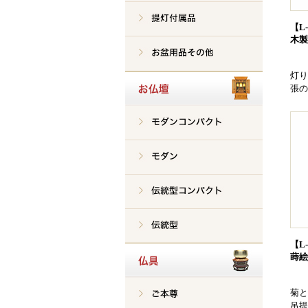
【L
木製
灯り
張の
【L
蒔絵
菊と
吊提