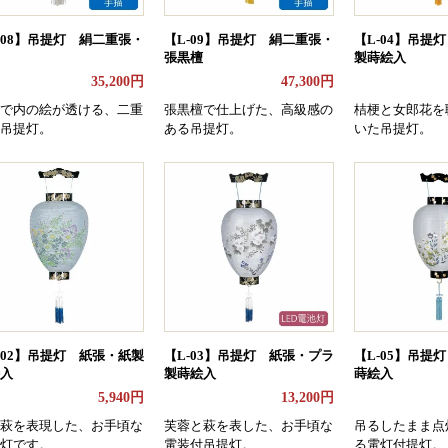
-08】吊提灯 絹二重張・
【L-09】吊提灯 絹二重張・
【L-04】吊提
張黒檀
製蒔絵入
35,200円
47,300円
で内の絵が透ける、二重
張黒檀で仕上げた、高級感の
桔梗と女郎花を
吊提灯。
ある吊提灯。
いた吊提灯。
-02】吊提灯 紙張・紙製
【L-03】吊提灯 紙張・プラ
【L-05】吊提
入
製蒔絵入
蒔絵入
5,940円
13,200円
萩を表現した、お手頃な
芙蓉と萩を表した、お手頃な
吊るしたまま点
灯です。
電装付吊提灯。
る電灯付提灯。