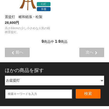
置提灯 楮和紙張・松製
28,600円
高さ69cmの少し小さめな人気の桜
柄置提灯。
9
1
9
商品中
-
商品
前へ
次へ
ほかの商品を探す
検索