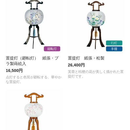
置提灯（廻転灯） 紙張・プ
置提灯 紙張・松製
ラ製蒔絵入
26,400円
16,500円
芙蓉と桔梗の花が美しく描かれた置
提灯です。
点灯すると色筒が廻転する、華やか
な置提灯。