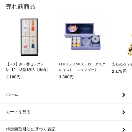
売れ筋商品
【I-01】新・香セレクト
LOTUS GRACE（ロータスグ
安心のろうそ
No.10 紙箱4種入【進物】
レイス） スタンダード
2,178円
1,100円
3,300円
ホーム
カートを見る
特定商取引法に基づく表記