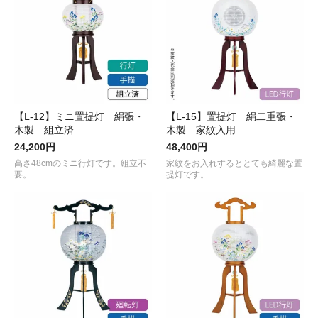
【L-12】ミニ置提灯 絹張・
【L-15】置提灯 絹二重張・
木製 組立済
木製 家紋入用
24,200円
48,400円
高さ48cmのミニ行灯です。組立不
家紋をお入れするととても綺麗な置
要。
提灯です。