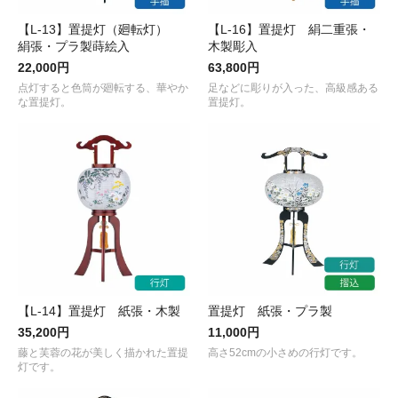
【L-13】置提灯（廻転灯）
【L-16】置提灯 絹二重張・
絹張・プラ製蒔絵入
木製彫入
22,000円
63,800円
点灯すると色筒が廻転する、華やか
足などに彫りが入った、高級感ある
な置提灯。
置提灯。
【L-14】置提灯 紙張・木製
置提灯 紙張・プラ製
35,200円
11,000円
藤と芙蓉の花が美しく描かれた置提
高さ52cmの小さめの行灯です。
灯です。