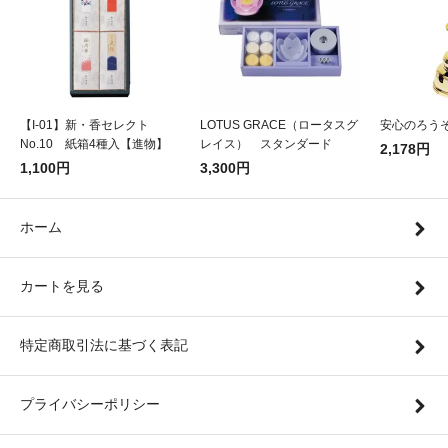
【I-01】新・香セレクト
LOTUS GRACE（ロータスグ
安心のろうそ
No.10 紙箱4種入【進物】
レイス） スタンダード
2,178円
1,100円
3,300円
ホーム
カートを見る
特定商取引法に基づく表記
プライバシーポリシー