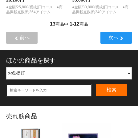
●金額/25,800(税抜)円コース ●商
●金額/30,800(税抜)円コース ●商
品掲載点数/約364アイテム
品掲載点数/約340アイテム
13
1
12
商品中
-
商品
前へ
次へ
ほかの商品を探す
検索
売れ筋商品