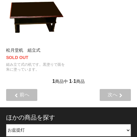
松月堂机 組立式
SOLD OUT
組み立て式の机です。黒塗りで面を
朱に塗っています。
1
1
1
商品中
-
商品
前へ
次へ
ほかの商品を探す