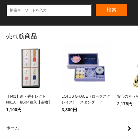
検索
売れ筋商品
【I-01】新・香セレクト
LOTUS GRACE（ロータスグ
安心のろうそ
No.10 紙箱4種入【進物】
レイス） スタンダード
2,178円
1,100円
3,300円
ホーム