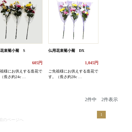
花束菊小菊 S
仏用花束菊小菊 DX
605円
1,045円
祖様にお供えする造花で
ご先祖様にお供えする造花で
（長さ約24c …
す。（長さ約28c …
2件中 2件表示
1
 前のページへ