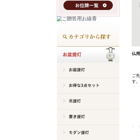
仏用
ご先
す。
<