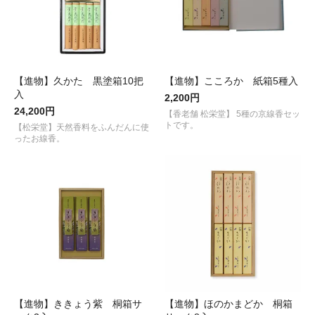
【進物】久かた 黒塗箱10把
【進物】こころか 紙箱5種入
入
2,200円
24,200円
【香老舗 松栄堂】 5種の京線香セッ
トです。
【松栄堂】天然香料をふんだんに使
ったお線香。
【進物】ききょう紫 桐箱サ
【進物】ほのかまどか 桐箱