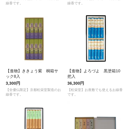
線香です。
線香です。
【進物】ききょう紫 桐箱サ
【進物】よろづよ 黒塗箱10
ック8入
把入
3,300円
36,300円
【全優仏限定】京都松栄堂製造のお
【松栄堂】お座敷でも使えるお線香
線香です。
です。