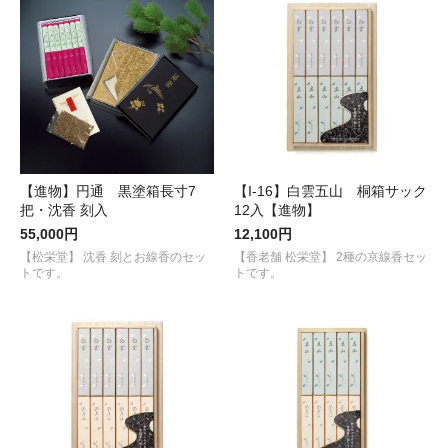
【進物】円通 黒塗箱長寸7
【I-16】白雲五山 桐箱サック
把・沈香 刻入
12入【進物】
55,000円
12,100円
【松栄堂】 沈香 刻とお線香のセッ
【香老舗 松栄堂】 2種の京線香セッ
トです。
トです。