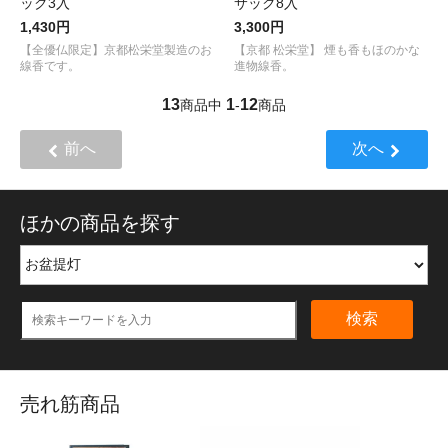
ック3入
サック8入
1,430円
3,300円
【全優仏限定】京都松栄堂製造のお
【京都 松栄堂】 煙も香もほのかな
線香です。
進物線香。
13
1
12
商品中
-
商品
前へ
次へ
ほかの商品を探す
検索
売れ筋商品