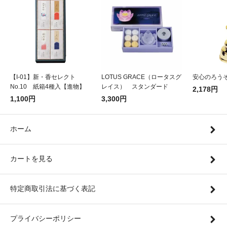
【I-01】新・香セレクト
LOTUS GRACE（ロータスグ
安心のろうそ
No.10 紙箱4種入【進物】
レイス） スタンダード
2,178円
1,100円
3,300円
ホーム
カートを見る
特定商取引法に基づく表記
プライバシーポリシー