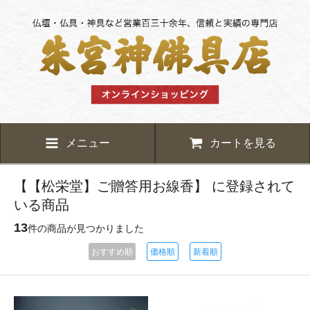
メニュー
カートを見る
【【松栄堂】ご贈答用お線香】 に登録されて
いる商品
13
件の商品が見つかりました
おすすめ順
価格順
新着順