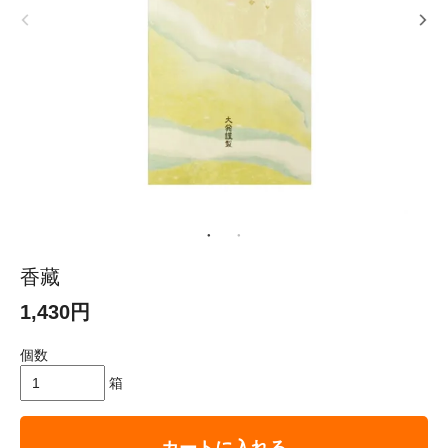
香藏
1,430円
個数
箱
カートに入れる