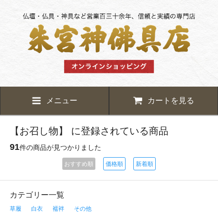
メニュー
カートを見る
【お召し物】 に登録されている商品
91
件の商品が見つかりました
おすすめ順
価格順
新着順
カテゴリー一覧
草履
白衣
襦袢
その他