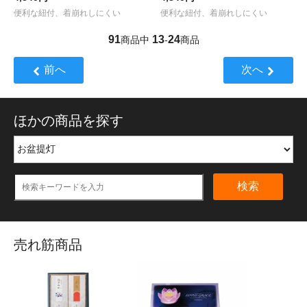
便利な紐付、着崩れしにくい
便利な紐付、着崩れしにくい
91
13
24
商品中
-
商品
前へ
次へ
ほかの商品を探す
検索
売れ筋商品