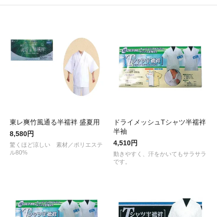
東レ爽竹風通る半襦袢 盛夏用
ドライメッシュTシャツ半襦袢
半袖
8,580円
4,510円
驚くほど涼しい 素材／ポリエステ
ル80%
動きやすく、汗をかいてもサラサラ
です。