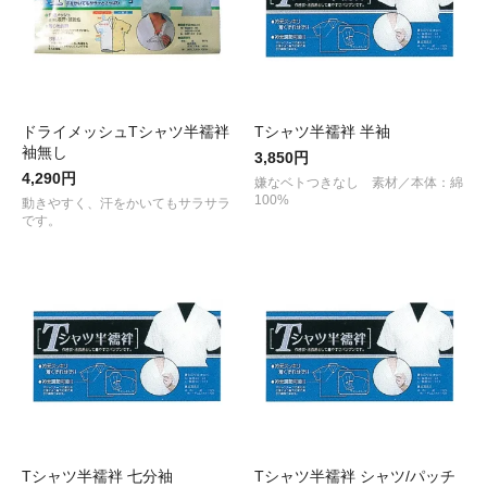
ドライメッシュTシャツ半襦袢
Tシャツ半襦袢 半袖
袖無し
3,850円
4,290円
嫌なベトつきなし 素材／本体：綿
100%
動きやすく、汗をかいてもサラサラ
です。
Tシャツ半襦袢 七分袖
Tシャツ半襦袢 シャツ/パッチ